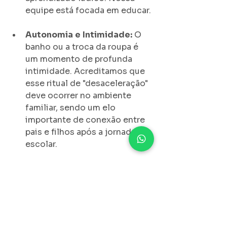
equipe está focada em educar.
Autonomia
e
Intimidade:
 O 
banho ou a troca da roupa é 
um momento de profunda 
intimidade. Acreditamos que 
esse ritual de "desaceleração" 
deve ocorrer no ambiente 
familiar, sendo um elo 
importante de conexão entre 
pais e filhos após a jornada 
escolar.
Saúde:
 Ambientes coletivos 
de banho não são 
recomendados pelas 
diretrizes de vigilância 
sanitária escolar para este 