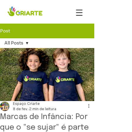
Post
All Posts
All Posts
Berçário
Educação Infantil
Rotina Escolar
Espaço Criarte
8 de fev.
2 min de leitura
Marcas de Infância: Por
que o "se sujar" é parte